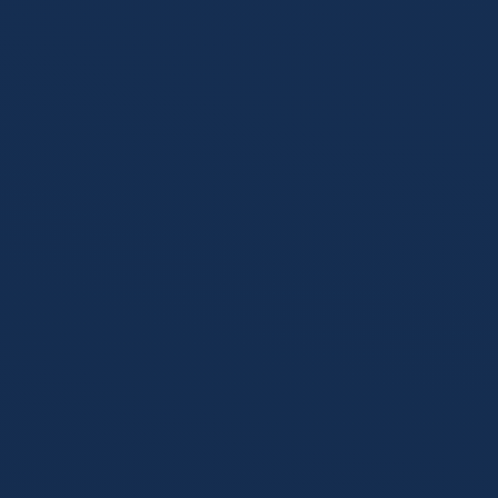
毫秒级赛事数据
经济曲线、视野得分、伤害转化率、对位经济差。拒绝只看
KDA的云玩家视角，我们提供深度的赛场数据面板，助你像
专业教练一样复盘比赛，看懂每一次资源团战背后的战术博
弈。
转会期一线吃瓜
休赛期比正赛更精彩？全网最快的转会爆料、小道消息汇聚
于此。各路圈内大佬入驻，真假消息交织，带你体验“憋气大
会”的极致刺激，第一时间掌握主队阵容变动。
高强度实况热聊
比赛进行时，百万水友同频共振。绝妙操作满屏“666”，离谱