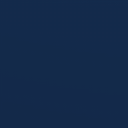
顶尖中单选手
本场数据: 8/0/5 | 伤害转化率 150%
9.8
@峡谷第一深情：
这局完全是个人能力的降维打击，对线期
就结束了比赛。
@电竞懂哥：
游走时机完美，打团伤害拉满，今天的真神。
已有 125,430 人打分
我也要打分
全天候的
电竞生活圈