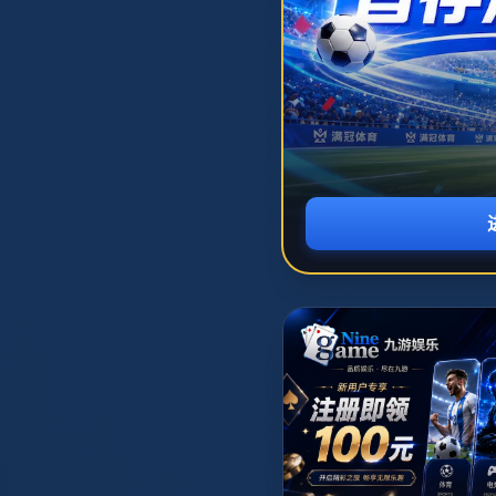
下载App
立即注册