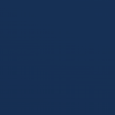
S赛与LPL全量数据实时同步
召唤师，欢迎来到
全网最硬核
的电竞主场
脱离无聊的通稿，拒绝表面的狂欢。在虎扑英雄联盟专区，千
万懂比赛的玩家与你一同复盘BP博弈、追踪选手状态、给出