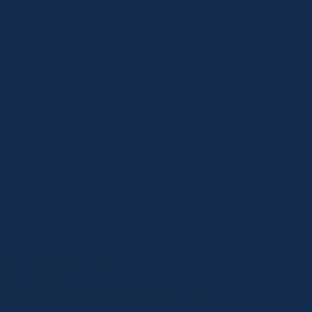
决定了
舆论的走向
在虎扑，赛后评分早已超越了单纯的数字，它成为了一种文化
现象。每逢焦点战役结束，无数玩家第一时间涌入专区，不是
为了看新闻，而是为了“打分”。
我们构建了全网最透明、参与度最高的评价机制。这里没有情
面，只有表现。超神发挥的选手会获得万众瞩目的“满分神迹”
与绝妙的夸奖词；而频频失误的选手，则必须面对真实的数据
与毫不留情的“清算”。
不要让别人代表你的态度。现在加入，用你的打分和短评，参
与构建中国英雄联盟的真实历史。
去App参与最新赛事打分