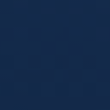
听听先行者的声音
每天有海量硬核玩家在这里碰撞思想，见证传奇诞生。