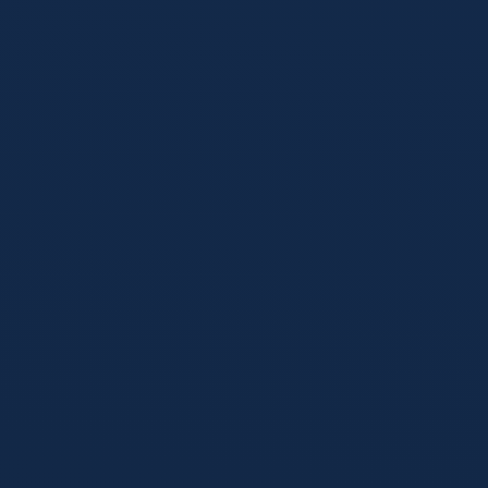
峡谷先锋老王
社区活跃时长：3年
"以前看比赛只能一个人干着急，注册账号后加入了战队专
区，每次比赛都有成千上万的兄弟一起发弹幕、聊战术，那种
归属感是其他平台给不了的。"