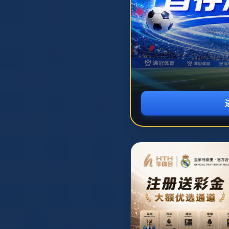
下载App
立即注册