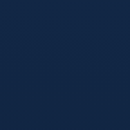
LPL死忠粉
社区活跃时长：5年
"赛后评分环节是我每场必看的节目。只有注册用户才能打
分，保证了评价的真实性。看着大家辣评选手表现，比看比赛
本身还有意思。"