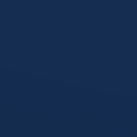
我们深知玩家的时间宝贵。因此，我们大幅优化了注册链路，
采用最新的安全验证技术，确保你在最短的时间内完成身份创
建，迅速投入到热血沸腾的赛事讨论中。
1
验证手机号码
输入您的常用手机号码，获取并输入安全验证码。这是保障您
账号资产与信息安全的第一步，同时符合实名制要求。
2
设置个性化ID
起一个响亮的社区昵称，这将是你驰骋各大板块的代号。支持
中英文组合，展现你的独特个性。
3
选择主队与偏好