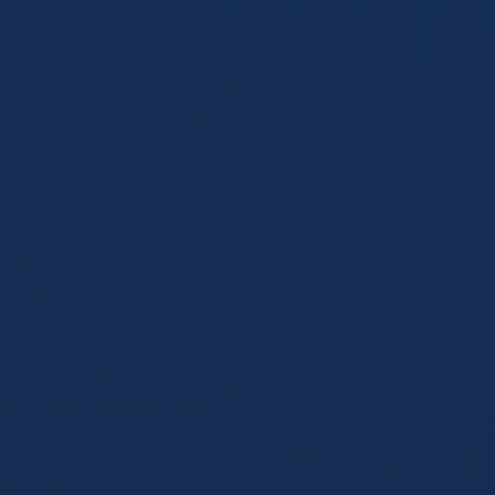
一键关注你钟爱的战队与选手。系统将为你量身定制专属的信
息流，确保你不会错过任何一场关键对局、转会爆料或选手动
态。
专享福利与活动
只有认证账号才能参与官方举办的竞猜、抽奖与回馈活动。赢
取海量游戏道具、限量外设周边以及线下观赛门票，让热爱产
生价值。
多端数据无缝同步
无论是在PC端浏览长篇战术分析，还是在手机App端随时随地
追踪比分，一个账号即可实现所有收藏、历史记录与偏好设置
的实时同步。
极简注册流程，拒绝繁琐