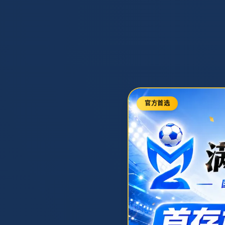
官网入口
App下载
注册入口
登录入口
H5入口
更多