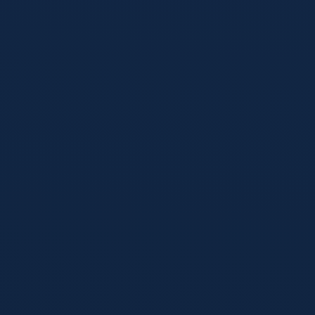
开户注册常见问题
解答你在创建账号过程中可能遇到的疑惑，打消所有顾虑。
注册账号需要收费吗？
完全免费。创建虎扑电竞账号不需要支付任何费用。注册后您
即可免费浏览海量资讯、参与社区讨论、查看基础赛事数据。
部分特殊增值服务或虚拟道具购买需另外付费，但基础核心功
能永久免费开放。
支持哪些方式进行注册？
我的个人信息和隐私安全吗？
注册后可以在多台设备上同时登录吗？
准备好加入战场了吗？
不要让你的电竞热情无处安放。立即注册，获取你的专属身
份，与千万同好一起见证每一个高光时刻。
一键完成注册
下载App注册更便捷