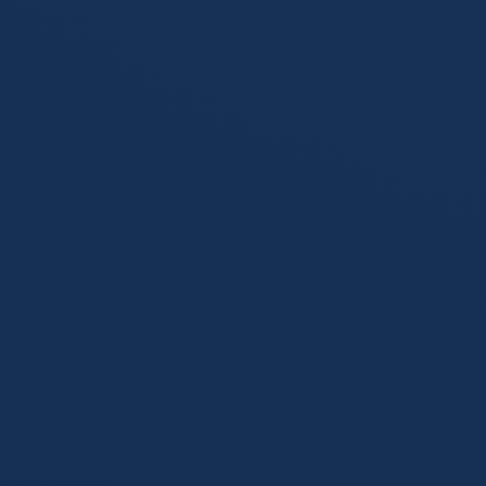
已有超过千万玩家加入阵地
注册
虎扑电竞
账号
开启你的硬核电竞之旅
只需30秒，即可解锁全网最快赛事资讯、独家专业数据分析，
并与千万懂比赛、爱电竞的真实玩家同频共振。你的主队，需