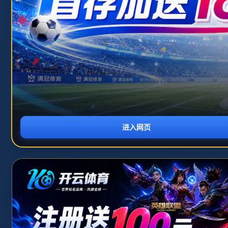
下载App
立即注册
虎扑电竞官方安全验证中心
保护您的数字资产与账号安全。在进行任何登录、注册或下载
操作前，请务必核对当前访问的域名是否为官方授权的唯一安
全节点。
实时环境检测
系统正在分析您的当前访问路径与网络环境安全等级
当前访问域名
hupugameofficial.com