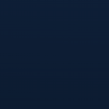
如果您确认输入了正确的官方网址，但依然无法正常访问或遭
遇跳转异常，请参考以下方案解决网络层面的阻断问题。
遭遇运营商DNS劫持或污染怎么办？
页面加载缓慢或样式错乱如何处理？
使用VPN或代理软件会影响访问吗？
彻底告别网址验证的烦恼
网页端始终面临各种不可控的网络劫持风险。安装 虎扑电竞
官方客户端，将安全验证交给底层协议，享受一键直达的纯粹
电竞体验。
获取官方安全客户端
返回首页继续浏览