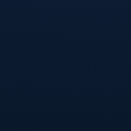
虎扑电竞官方平台，为您提供全面的LPL电竞赛事直播、数据
分析与互动社区体验。
电话：+86-135-8821-1432
邮箱：contact@hupugameofficial.com