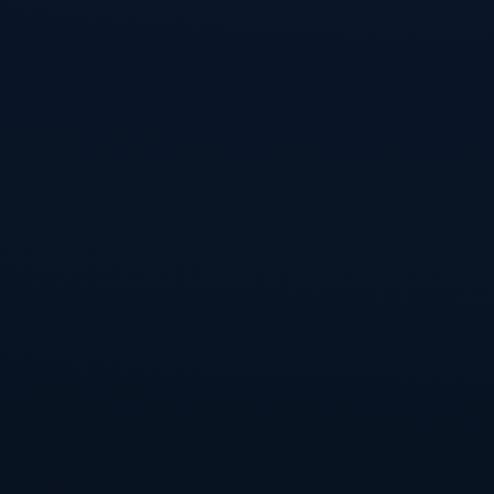
壹心娱乐下载
壹心娱乐下载
万博体育官方网站
official-ledong.com.cn
闪电体育
NBA TextLive
aura-mg.com.cn
© 2026 虎扑电竞科技有限公司. All rights reserved. 备案号:
91310000MA1KXXXXXX
服务条款
隐私政策